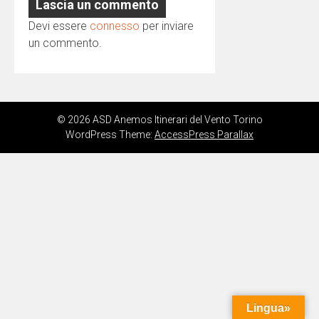
Lascia un commento
Devi essere
connesso
per inviare
un commento.
© 2026 ASD Anemos Itinerari del Vento Torino
WordPress Theme:
AccessPress Parallax
Lingua»