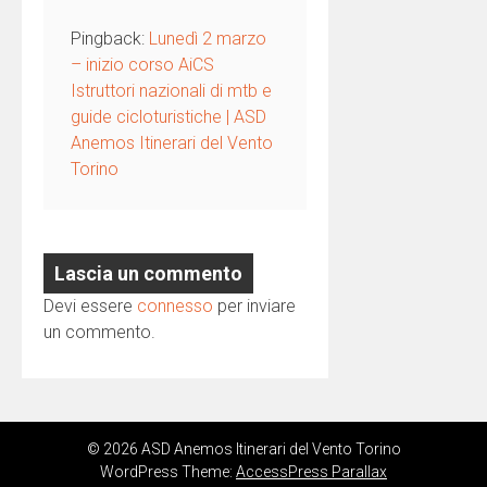
Pingback:
Lunedì 2 marzo
– inizio corso AiCS
Istruttori nazionali di mtb e
guide cicloturistiche | ASD
Anemos Itinerari del Vento
Torino
Lascia un commento
Devi essere
connesso
per inviare
un commento.
© 2026 ASD Anemos Itinerari del Vento Torino
WordPress Theme:
AccessPress Parallax