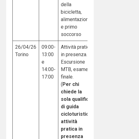
della
bicicletta,
alimentazione
e primo
soccorso
26/04/26
09:00-
Attività pratica
Torino
13:00
in presenza.
e
Escursione
14:00-
MTB, esame
17:00
finale.
(
Per chi
chiede la
sola qualifica
di guida
cicloturistica
attività
pratica in
presenza