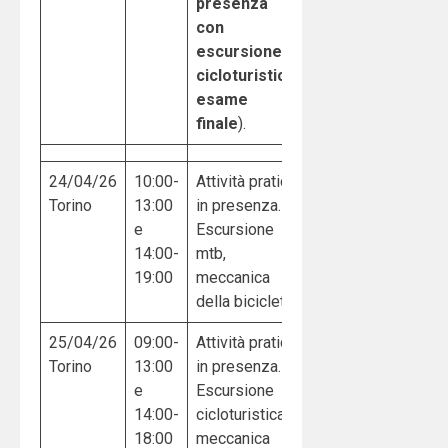
presenza
con
escursione
cicloturistica,
esame
finale
).
24/04/26
10:00-
Attività pratica
Torino
13:00
in presenza.
e
Escursione
14:00-
mtb,
19:00
meccanica
della bicicletta
25/04/26
09:00-
Attività pratica
Torino
13:00
in presenza.
e
Escursione
14:00-
cicloturistica,
18:00
meccanica