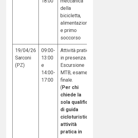
18:00
meccanica
della
bicicletta,
alimentazione
e primo
soccorso
19/04/26
09:00-
Attività pratica
Sarconi
13:00
in presenza.
(PZ)
e
Escursione
14:00-
MTB, esame
17:00
finale.
(
Per chi
chiede la
sola qualifica
di guida
cicloturistica
attività
pratica in