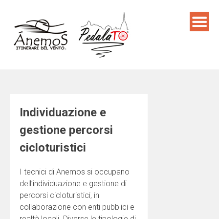
Skip
to
content
Individuazione e
gestione percorsi
cicloturistici
I tecnici di Anemos si occupano
dell’individuazione e gestione di
percorsi cicloturistici, in
collaborazione con enti pubblici e
realtà locali. Diverse le tipologie di