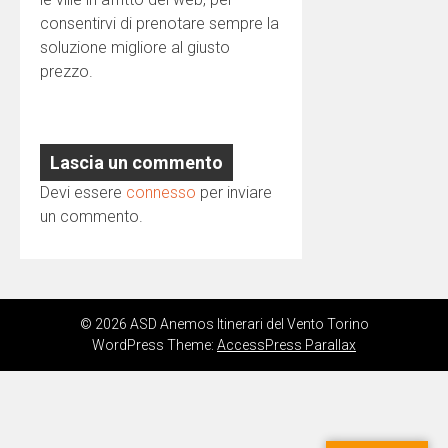
consentirvi di prenotare sempre la
soluzione migliore al giusto
prezzo.
Lascia un commento
Devi essere
connesso
per inviare
un commento.
© 2026 ASD Anemos Itinerari del Vento Torino
WordPress Theme:
AccessPress Parallax