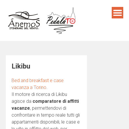
Skip
to
content
Likibu
Bed and breakfast e case
vacanza a Torino
.
Il motore di ricerca di Likibu
agisce da
comparatore di affitti
vacanze
, permettendovi di
confrontare in tempo reale tutti gli
appartamenti disponibili, le case e
le ville in affitto del web, per