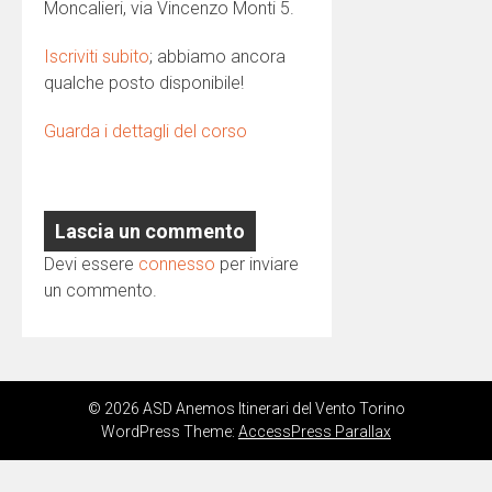
Moncalieri, via Vincenzo Monti 5.
Iscriviti subito
; abbiamo ancora
qualche posto disponibile!
Guarda i dettagli del corso
Lascia un commento
Devi essere
connesso
per inviare
un commento.
© 2026 ASD Anemos Itinerari del Vento Torino
WordPress Theme:
AccessPress Parallax