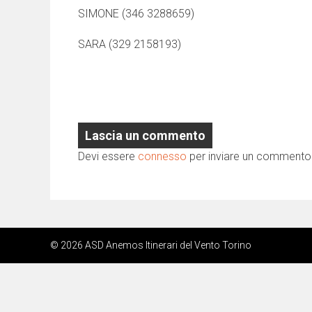
SIMONE (346 3288659)
SARA (329 2158193)
Lascia un commento
Devi essere
connesso
per inviare un commento
© 2026 ASD Anemos Itinerari del Vento Torino