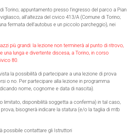
 di Torino; appuntamento presso l’ingresso del parco a Pian
igliasco, all’altezza del civico 413/A (Comune di Torino;
 una fermata dell’autobus e un piccolo parcheggio), nei
zi più grandi: la lezione non terminerà al punto di ritrovo,
rere una lunga e divertente discesa, a Torino, in corso
civico 80.
ista la possibilità di partecipare a una lezione di prova
versi o no. Per partecipare alla lezione in programma
indicando nome, cognome e data di nascita).
o limitato, disponibilità soggetta a conferma) in tal caso,
di prova, bisognerà indicare la statura (e/o la taglia di mtb
 possibile contattare gli Istruttori