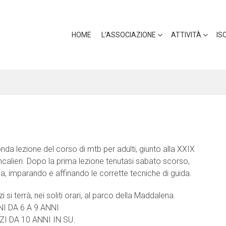
HOME
L’ASSOCIAZIONE
ATTIVITÀ
IS
da lezione del corso di mtb per adulti, giunto alla XXIX
oncalieri. Dopo la prima lezione tenutasi sabato scorso,
sa, imparando e affinando le corrette tecniche di guida.
si terrà, nei soliti orari, al parco della Maddalena.
I DA 6 A 9 ANNI
ZI DA 10 ANNI IN SU.